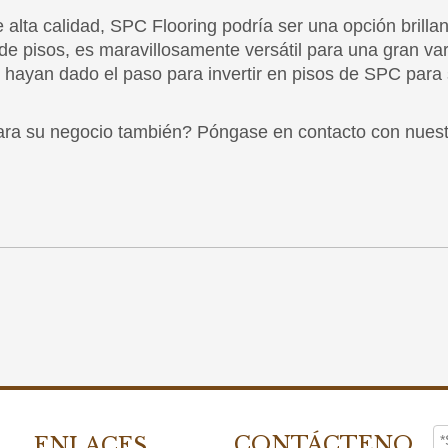
 para su negocio también? Póngase en contacto con nues
CONTÁCTENO
ENLACES
S
RÁPIDOS
Edificio B, Torch Park,

Hogar