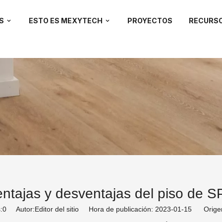
S
ESTO ES MEXYTECH
PROYECTOS
RECURS
ntajas y desventajas del piso de 
:
0
Autor:Editor del sitio Hora de publicación: 2023-01-15 Orige
C? En muchos casos, encontrar la solución de piso ide
a ser el caso. Con este pensamiento en mente, hoy hemos
PC de la siguiente manera para ayudar a informar su dec
piso perfecto para su hogar o propiedad comercial.