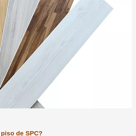
l piso de SPC?
 beneficios excelentes, no siempre es una buena soluc
PC Flooring es uno de los tipos más caros de soluciones g
 para cubrir, el piso de SPC puede no ser la opción corr