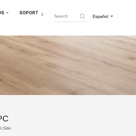
OS
SOPORTE DEL AGENTE
BLOG
CONTÁCTEN
Español
SPC
n:
Sitio
al para su negocio puede ser increíblemente
 resumido algunos de los principales
isión. Hacerlo debería darle el conocimiento