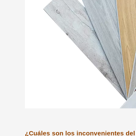
¿Cuáles son los inconvenientes de
Si bien el piso de SPC puede ofrecer muchos
Flooring tiene que ser el precio. De hecho, S
presupuesto ajustado o tiene un gran espacio