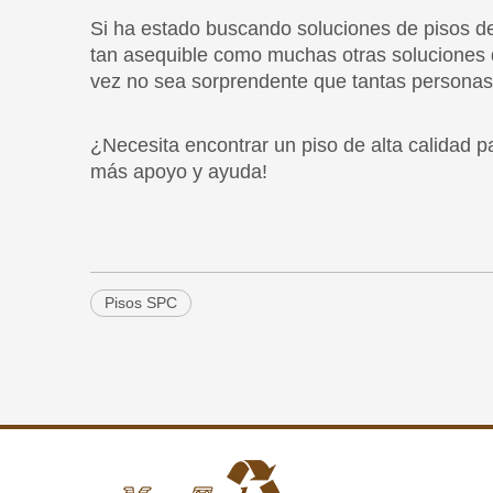
¿Necesita encontrar un piso de alta calidad
más apoyo y ayuda!
Pisos SPC
Fundada en 2009, Foshan MexyTech Co.,
Ltd es un fabricante profesional dedicado a
materiales ecológicos.