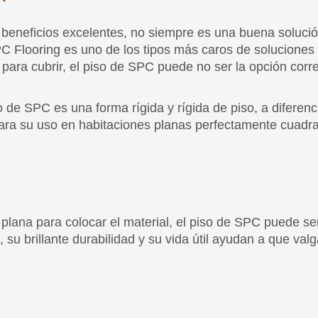
de SPC es una forma rígida y rígida de piso, a diferen
o para su uso en habitaciones planas perfectamente cuadr
plana para colocar el material, el piso de SPC puede ser
u brillante durabilidad y su vida útil ayudan a que valg
alta calidad, SPC Flooring podría ser una opción brillan
 pisos, es maravillosamente versátil para una gran vari
 hayan dado el paso para invertir en pisos de SPC para