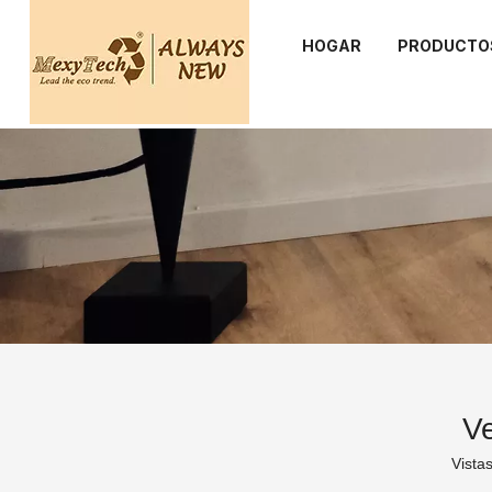
HOGAR
PRODUCTO
Ve
Vistas
¿Has estado buscando invertir en pisos de SP
difícil, pero si nos pregunta, este no deberí
beneficios y inconvenientes de los pisos de S
que necesita para encontrar el nuevo tipo de 