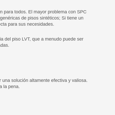
cia del piso LVT, que a menudo puede ser
adas.
 una solución altamente efectiva y valiosa.
a la pena.
te a considerar. Si bien el piso de SPC no es
edad de aplicaciones. En línea con esto, tal
 sus propias necesidades.