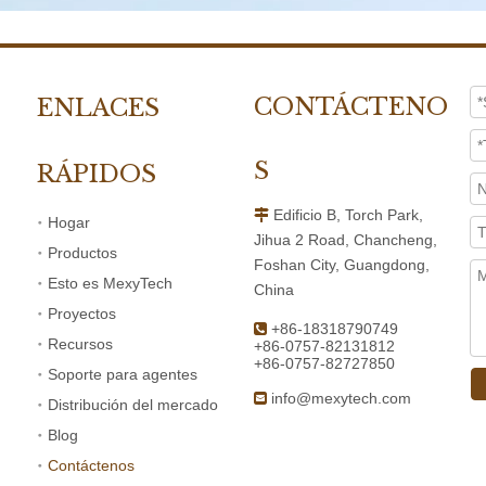
S
RÁPIDOS
Edificio B, Torch Park,

Hogar
Jihua 2 Road, Chancheng,
Productos
Foshan City, Guangdong,
Esto es MexyTech
China
Proyectos
+86-18318790749

Recursos
+86-0757-82131812
+86-0757-82727850
Soporte para agentes
info@mexytech.com

Distribución del mercado
Blog
Contáctenos
política de privacidad
 autor
Foshan MexyTech Co., Ltd. Desarrollado por
Oficial de 
 2024