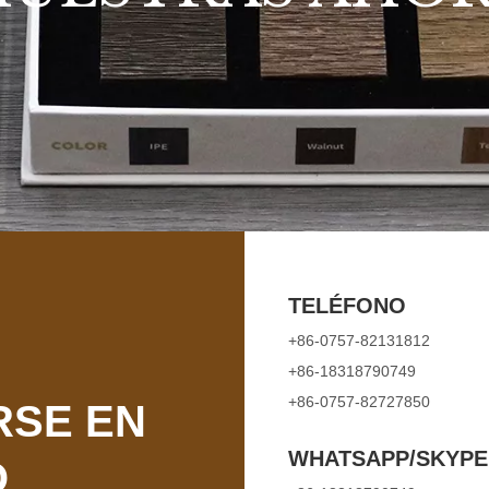
TELÉFONO
+86-0757-82131812
+86-18318790749
+86-0757-82727850
RSE EN
WHATSAPP/SKYPE
O
+86-18318790749
OTROS
CORREO ELECTR
info@mexytech.com