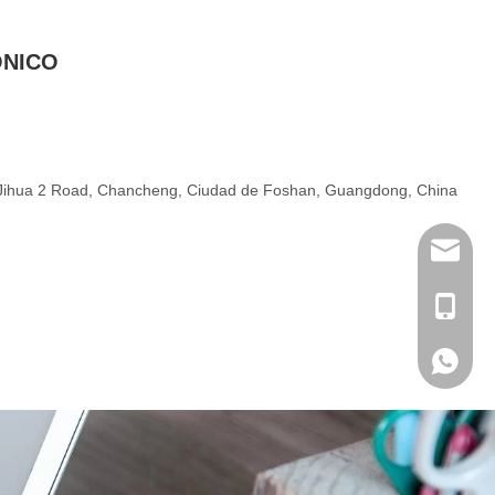
, Jihua 2 Road, Chancheng, Ciudad de Foshan, Guangdong, China
info@me
+ 86-18
+ 86-18
N MENSAJE