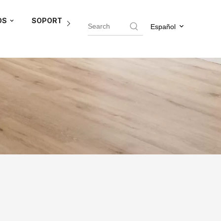
OS
SOPORTE DEL AGENTE
BLOG
CONTÁCTEN
Español
acceso rápido a la información relevante. Hemos
 esperanza de ayudarlo a resolver sus preguntas y