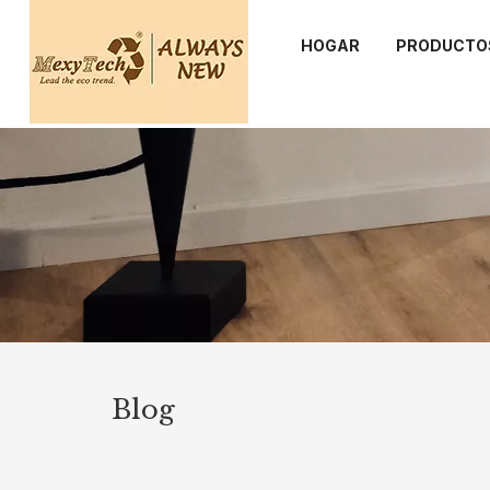
HOGAR
PRODUCTO
Blog
Proye
Categorías
Una lista 
Cubierta de WPC
preparado
comprender