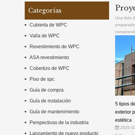
Valla de WPC
Revestimiento de WPC
ASA revestimiento
Cobertizo de WPC
Piso de spc
Guía de compra
Guía de instalación
5 tipos d
Guía de mantenimiento
exterior 
estética
Perspectivas de la industria
2025-0
Lanzamiento de nuevo producto
5 Tipos d
exteriore
Proyectos
estética...
Noticias certificadas
Noticias de la empresa