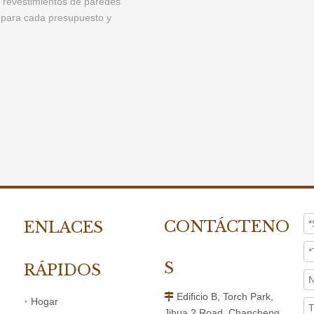
CONTÁCTENO
ENLACES
S
RÁPIDOS
Edificio B, Torch Park,

Hogar
Jihua 2 Road, Chancheng,
Productos
Foshan City, Guangdong,
Esto es MexyTech
China
Proyectos
+86-18318790749

Recursos
+86-0757-82131812
+86-0757-82727850