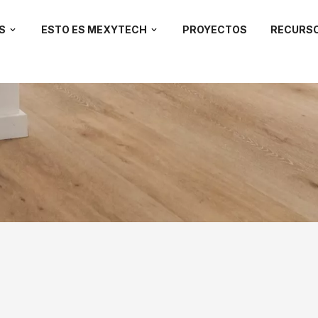
S
ESTO ES MEXYTECH
PROYECTOS
RECURS
cto de revestimiento de pared
de estos artículos de
Proyecto de revestimiento de pared
facilita el 
 el siguiente
Proyecto de revestimiento de pared
profesional, con la
 mejor la información del producto que le interesa.