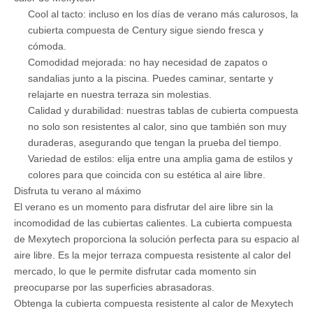
Las cubiertas calientes son cosa del pasado
Entendemos la frustración que viene con un mazo que se
vuelve demasiado caliente para manejar durante el verano. Con
las cubiertas compuestas avanzadas de Mexytech, puede
relajarse y caminar descalzo sin preocuparse. Nuestros tableros
de cubierta están diseñados para mantenerse cómodamente
frescos, incluso en los días más calurosos.
Diferencia del siglo
Lo que distingue a las baldosas de tablero de cubierta
compuesta al aire libre de Mexytech es su excepcional
resistencia al calor. A diferencia de los materiales de cubierta
tradicionales que se vuelven abrasadoras a la luz solar directa,
nuestras tablas de cubierta compuesta permanecen
cómodamente templadas. Dile adiós a las calentadas cubiertas
de trex y hola a una experiencia de terraza de verano que es
realmente agradable.
Características clave de la cubierta compuesta resistente al
calor de Mexytech
Cool al tacto: incluso en los días de verano más calurosos, la