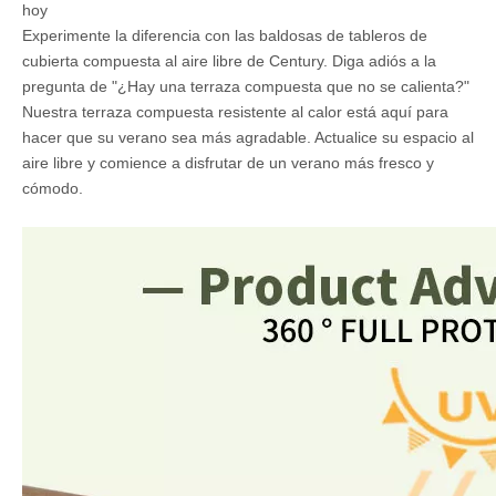
cubierta compuesta de Century sigue siendo fresca y
cómoda.
Comodidad mejorada: no hay necesidad de zapatos o
sandalias junto a la piscina. Puedes caminar, sentarte y
relajarte en nuestra terraza sin molestias.
Calidad y durabilidad: nuestras tablas de cubierta compuesta
no solo son resistentes al calor, sino que también son muy
duraderas, asegurando que tengan la prueba del tiempo.
Variedad de estilos: elija entre una amplia gama de estilos y
colores para que coincida con su estética al aire libre.
Disfruta tu verano al máximo
El verano es un momento para disfrutar del aire libre sin la
incomodidad de las cubiertas calientes. La cubierta compuesta
de Mexytech proporciona la solución perfecta para su espacio al
aire libre. Es la mejor terraza compuesta resistente al calor del
mercado, lo que le permite disfrutar cada momento sin
preocuparse por las superficies abrasadoras.
Obtenga la cubierta compuesta resistente al calor de Mexytech
hoy
Experimente la diferencia con las baldosas de tableros de