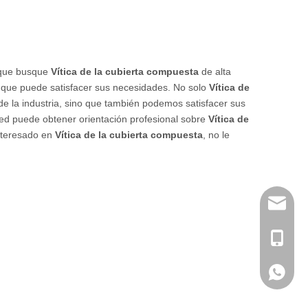
 que busque
Vítica de la cubierta compuesta
de alta
l que puede satisfacer sus necesidades. No solo
Vítica de
de la industria, sino que también podemos satisfacer sus
ted puede obtener orientación profesional sobre
Vítica de
interesado en
Vítica de la cubierta compuesta
, no le
info@me
+ 86-18
+ 86-18