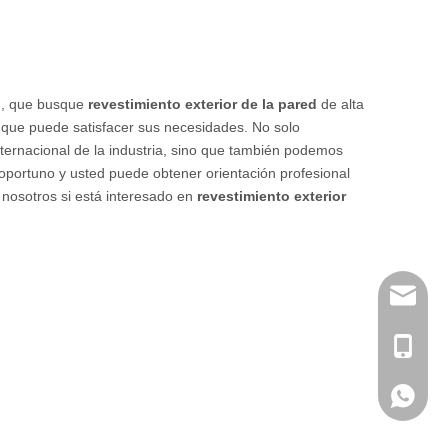
d
, que busque
revestimiento exterior de la pared
de alta
 que puede satisfacer sus necesidades. No solo
ternacional de la industria, sino que también podemos
 oportuno y usted puede obtener orientación profesional
nosotros si está interesado en
revestimiento exterior
info@me
+ 86-18
+ 86-18