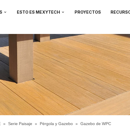
S
ESTO ES MEXYTECH
PROYECTOS
RECURS
E
»
Serie Paisaje
»
Pérgola y Gazebo
»
Gazebo de WPC